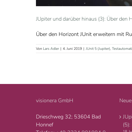
JUpiter und darüber hinaus (3): Über den 
Über den Horizont JUnit erweitern mit R
Von
Lars Adler
|
4. Juni 2019
|
JUnit 5 (Jupiter)
,
Testautomat
visionera GmbH
Neues
Drieschweg 32; 53604 Bad
JUp
Honnef
(5):
18. J