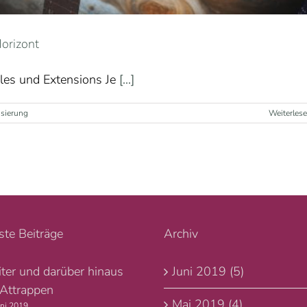
Horizont
ules und Extensions Je
[...]
isierung
Weiterles
te Beiträge
Archiv
iter und darüber hinaus
Juni 2019 (5)
 Attrappen
Mai 2019 (4)
uni 2019