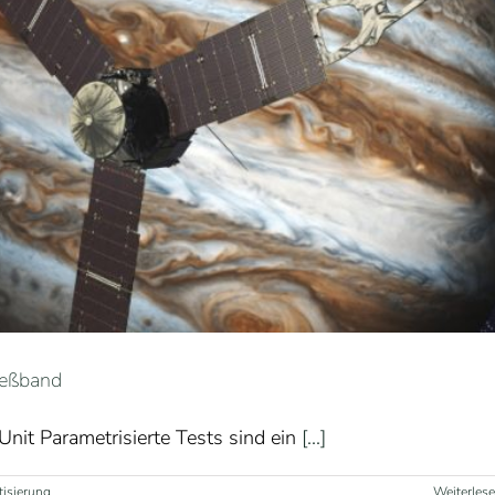
ließband
nit Parametrisierte Tests sind ein
[...]
tisierung
Weiterles