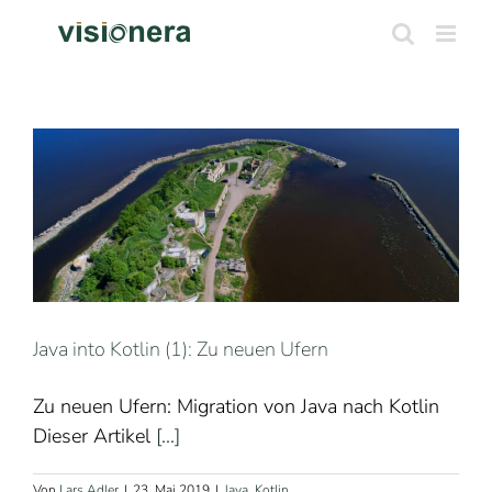
Zum
Inhalt
springen
Java into Kotlin (1): Zu neuen Ufern
Zu neuen Ufern: Migration von Java nach Kotlin
Dieser Artikel
[...]
Von
Lars Adler
|
23. Mai 2019
|
Java
,
Kotlin