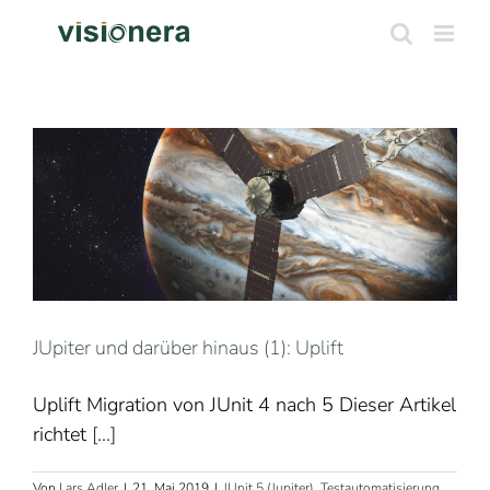
Zum
Inhalt
springen
JUpiter und darüber hinaus (1): Uplift
Uplift Migration von JUnit 4 nach 5 Dieser Artikel
richtet
[...]
Von
Lars Adler
|
21. Mai 2019
|
JUnit 5 (Jupiter)
,
Testautomatisierung